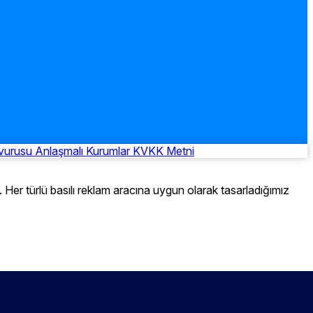
şvurusu
Anlaşmalı Kurumlar
KVKK Metni
er türlü basılı reklam aracına uygun olarak tasarladığımız